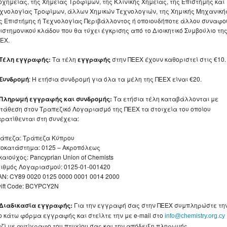
οχημείας, της Χημείας Τροφίμων, της Κλινικής Χημείας, της Επιστήμης και
χνολογίας Τροφίμων, άλλων Χημικών Τεχνολογιών, της Χημικής Μηχανική
ς Επιστήμης ή Τεχνολογίας Περιβάλλοντος ή οποιουδήποτε άλλου συναφο
ιστημονικού κλάδου που θα τύχει έγκρισης από το Διοικητικό Συμβούλιο τη
ΕΧ.
 Τέλη εγγραφής:
Τα τέλη
εγγραφής
στην ΠΕΕΧ έχουν καθοριστεί στις €10.
 Συνδρομή
: Η ετήσια συνδρομή για όλα τα μέλη της ΠΕΕΧ είναι €20.
 Πληρωμή εγγραφής και συνδρομής:
Τα ετήσια τέλη καταβάλλονται με
τάθεση στον Τραπεζικό Λογαριασμό της ΠΕΕΧ τα στοιχεία του οποίου
ρατίθενται στη συνέχεια:
άπεζα: Τράπεζα Κύπρου
οκατάστημα: 0125 – Ακροπόλεως
καιούχος: Pancyprian Union of Chemists
ιθμός Λογαριασμού: 0125-01-001420
AN: CY89 0020 0125 0000 0001 0014 2000
ift Code: BCYPCY2N
 Διαδικασία εγγραφής:
Για την εγγραφή σας στην ΠΕΕΧ συμπληρώστε τη
ο κάτω φόρμα εγγραφής και στείλτε την με e-mail στο
info@chemistry.org.cy
ζί με αντίγραφο του πτυχίου σας και την απόδειξη πληρωμής.