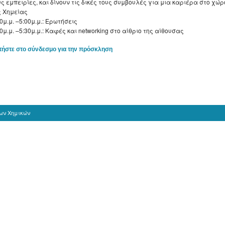
υς εμπειρίες, και δίνουν τις δικές τους συμβουλές για μια καριέρα στο χώρ
ς Χημείας
0μ.μ. –5:00μ.μ.: Ερωτήσεις
0μ.μ. –5:30μ.μ.: Καφές και networking στο αίθριο της αίθουσας
τήστε στο σύνδεσμο για την πρόσκληση
νων Χημικών