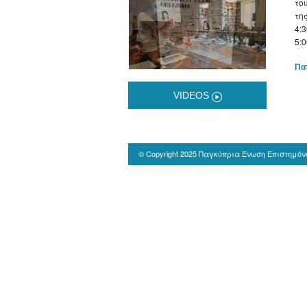
το
τη
4:3
5:0
Πα
VIDEOS
© Copyright 2025 Παγκύπρια Ένωση Επιστημό