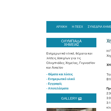
ΑΡΧΙΚΗ
Η ΠΕΕΧ
ΣΥΝΕΔΡΙΑ ΧΗΜΕ
Χη
ΟΛΥΜΠΙΑΔΑ
ΧΗΜΕΙΑΣ
Η 
Ενημερωτικό υλικό, θέματα και
Χη
λύσεις δοκιμίων για τις
Ολυμπιάδες Χημείας, Γυμνασίου
ΧΗ
και Λυκείου
Τη
- Θέματα και λύσεις
Β1
- Ενημερωτικό υλικό
- Εγγραφές
Πρ
- Αποτελέσματα
2:3
3:
GALLERY
3:
κλ