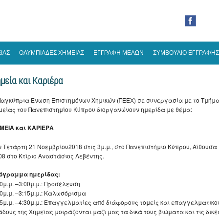
ΙΑΣ
ΟΛΥΜΠΙΑΔΕΣ ΧΗΜΕΙΑΣ
ΕΓΓΡΑΦΗ ΜΕΛΩΝ
ΣΥΜΒΟΥΛΙΟ ΕΓΓΡΑΦΗΣ
μεία και Καριέρα
Παγκύπρια Ένωση Επιστημόνων Χημικών (ΠΕΕΧ) σε συνεργασία με το Τμήμ
μείας του Πανεπιστημίου Κύπρου διοργανώνουν ημερίδα με θέμα:
ΜΕΙΑ και ΚΑΡΙΕΡΑ
ν Τετάρτη 21 Νοεμβρίου2018 στις 3μ.μ., στο Πανεπιστήμιο Κύπρου, Αίθουσα
08 στο Κτίριο Αναστάσιος Λεβέντης.
όγραμμα ημερίδας:
0μ.μ. –3:00μ.μ.: Προσέλευση
00μ.μ. –3:15μ.μ.: Καλωσόρισμα
15μ.μ. –4:30μ.μ.: Επαγγελματίες από διάφορους τομείς και επαγγελματικο
άδους της Χημείας μοιράζονται μαζί μας τα δικά τους βιώματα και τις δικέ