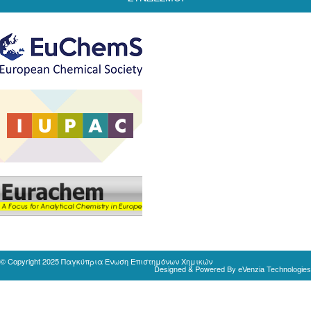
© Copyright 2025 Παγκύπρια Ένωση Επιστημόνων Χημικών
Designed & Powered By
eVenzia Technologies