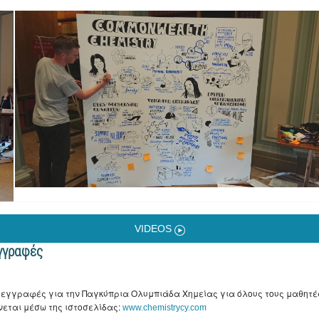
VIDEOS
γγραφές
 εγγραφές για την Παγκύπρια Ολυμπιάδα Χημείας για όλους τους μαθητέ
νεται μέσω της ιστοσελίδας:
www.chemistrycy.com